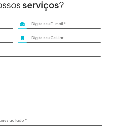
ossos
serviços
?