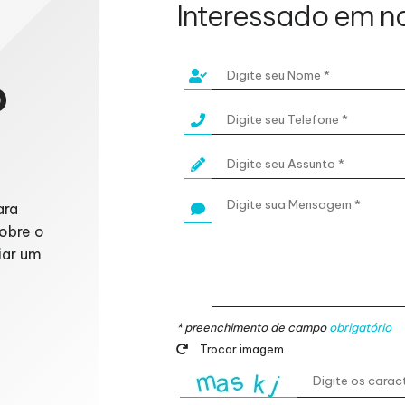
Interessado em n
o
ara
obre o
iar um
* preenchimento de campo
obrigatório
Trocar imagem