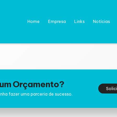
Home
Empresa
Links
Notícias
e um Orçamento?
Solic
nha fazer uma parceria de sucesso.